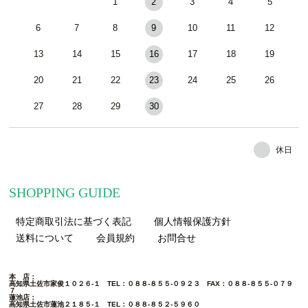
1
2
3
4
5
6
7
8
9
10
11
12
13
14
15
16
17
18
19
20
21
22
23
24
25
26
27
28
29
30
休日
SHOPPING GUIDE
特定商取引法に基づく表記
個人情報保護方針
送料について
会員規約
お問合せ
本 店：
高知県土佐市家俊１０２６-１
TEL：０８８-８５５-０９２３
FAX：０８８-８５５-０７９
７
蓮池店：
高知県土佐市蓮池２１８５-１
TEL：０８８-８５２-５９６０