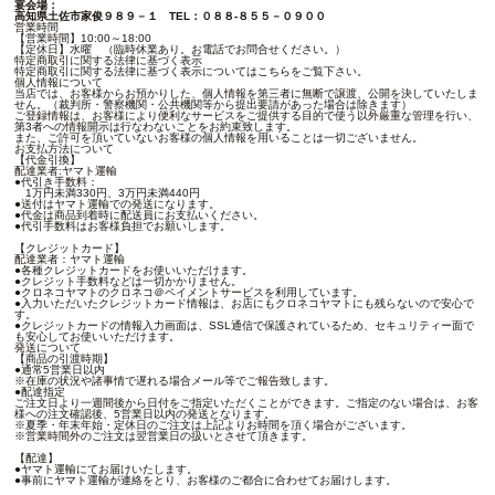
宴会場：
高知県土佐市家俊９８９－１
TEL：０８８-８５５－０９００
営業時間
【営業時間】10:00～18:00
【定休日】水曜 （臨時休業あり。お電話でお問合せください。）
特定商取引に関する法律に基づく表示
特定商取引に関する法律に基づく表示については
こちら
をご覧下さい。
個人情報について
当店では、お客様からお預かりした、個人情報を第三者に無断で譲渡、公開を決していたしま
せん。（裁判所・警察機関・公共機関等から提出要請があった場合は除きます）
ご登録情報は、お客様により便利なサービスをご提供する目的で使う以外厳重な管理を行い、
第3者への情報開示は行なわないことをお約束致します。
また、ご許可を頂いていないお客様の個人情報を用いることは一切ございません。
お支払方法について
【代金引換】
配達業者:ヤマト運輸
●代引き手数料：
1万円未満330円、3万円未満440円
●送付はヤマト運輸での発送になります。
●代金は商品到着時に配送員にお支払いください。
●代引手数料はお客様負担でお願いします。
【クレジットカード】
配達業者：ヤマト運輸
●各種クレジットカードをお使いいただけます。
●クレジット手数料などは一切かかりません。
●クロネコヤマトのクロネコ＠ペイメントサービスを利用しています。
●入力いただいたクレジットカード情報は、お店にもクロネコヤマトにも残らないので安心で
す。
●クレジットカードの情報入力画面は、SSL通信で保護されているため、セキュリティー面で
も安心してお使いいただけます。
発送について
【商品の引渡時期】
●通常5営業日以内
※在庫の状況や諸事情で遅れる場合メール等でご報告致します。
●配達指定
ご注文日より一週間後から日付をご指定いただくことができます。ご指定のない場合は、お客
様への注文確認後、5営業日以内の発送となります。
※夏季・年末年始・定休日のご注文は上記よりお時間を頂く場合がございます。
※営業時間外のご注文は翌営業日の扱いとさせて頂きます。
【配達】
●ヤマト運輸にてお届けいたします。
●事前にヤマト運輸が連絡をとり、お客様のご都合に合わせてお届けします。