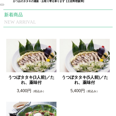
かつおのタタキの通販・お取り寄せ承ります【土佐料理森澤】
新着商品
NEW ARRIVAL
うつぼタタキ(3人前)／た
うつぼタタキ(5人前)／た
れ、薬味付
れ、薬味付
3,400円
5,400円
（税込み）
（税込み）