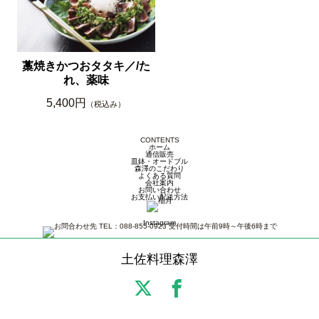
藁焼きかつおタタキ／/た
れ、薬味
5,400円
（税込み）
CONTENTS
ホーム
通信販売
皿鉢・オードブル
森澤のこだわり
よくある質問
会社案内
お問い合わせ
お支払い配送方法
Instagram
土佐料理森澤